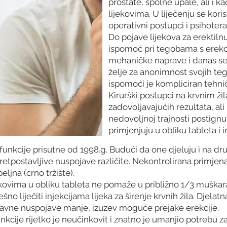
prostate, spolne upale, ali i ka
lijekovima. U liječenju se kori
operativni postupci i psihotera
Do pojave lijekova za erektilnu
ispomoć pri tegobama s erekci
mehaničke naprave i danas se
želje za anonimnost svojih te
ispomoći je kompliciran tehni
Kirurški postupci na krvnim ž
zadovoljavajućih rezultata, al
nedovoljnoj trajnosti postignu
primjenjuju u obliku tableta i i
sfunkcije prisutne od 1998.g. Budući da one djeluju i na dr
pretpostavljive nuspojave različite. Nekontrolirana primjena 
eljna (crno tržište).
ijekovima u obliku tableta ne pomaže u približno 1/3 mušk
no liječiti injekcijama lijeka za širenje krvnih žila. Djelatn
ustavne nuspojave manje, izuzev moguće prejake erekcije.
unkcije rijetko je neučinkovit i znatno je umanjio potrebu z