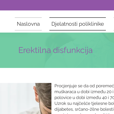
Naslovna
Djelatnosti poliklinike
Erektilna disfunkcija
Procjenjuje se da od poremeća
muškaraca u dobi između 20 i 4
polovice u dobi između 40 i 7
Uzrok su najčešće tjelesne bol
dijabetes, srčano-žilne bolesti,