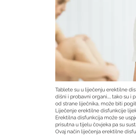
Tablete su u liječenju erektilne di
dišni i probavni organi…, tako su i 
od strane liječnika, može biti pogib
Liječenje erektilne disfunkcije l
Erektilna disfunkcija može se uspješ
prisutna u tijelu čovjeka pa su s
Ovaj način liječenja erektilne disf